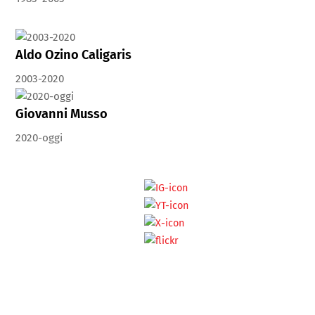
Aldo Ozino Caligaris
2003-2020
Giovanni Musso
2020-oggi
FEDERAZIONE
ITALIANA
ASSOCIAZIONI
DONATORI DI
SANGUE
Sede operativa
SEDE LEGALE
Piazza Margana, 19
Piazza
– 00186 Roma
Fatebenefratelli, 2 –