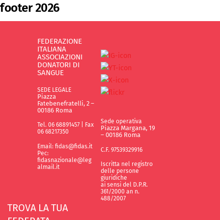
footer 2026
FEDERAZIONE
ITALIANA
ASSOCIAZIONI
DONATORI DI
SANGUE
SEDE LEGALE
Piazza
Fatebenefratelli, 2 –
00186 Roma
Sede operativa
Tel. 06 68891457 | Fax
Piazza Margana, 19
06 68217350
– 00186 Roma
Email: fidas@fidas.it
C.F. 97539329916
Pec:
fidasnazionale@leg
Iscritta nel registro
almail.it
delle persone
giuridiche
ai sensi del D.P.R.
361/2000 an n.
488/2007
TROVA LA TUA