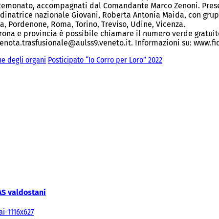
Remonato, accompagnati dal Comandante Marco Zenoni. Present
rdinatrice nazionale Giovani, Roberta Antonia Maida, con grup
a, Pordenone, Roma, Torino, Treviso, Udine, Vicenza.
ona e provincia è possibile chiamare il numero verde gratuito
prenota.trasfusionale@aulss9.veneto.it. Informazioni su: www.fi
ne degli organi
Posticipato “Io Corro per Loro” 2022
AS valdostani