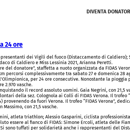
DIVENTA DONATO
a 24 ore
presentanti dei Vigili del fuoco (Distaccamento di Caldiero);
aco di Caldiero e Miss Lessinia 2021, Arianna Peretti.
e del donatore”, staffetta a nuoto organizzata da FIDAS Veron
 percorsi complessivamente tra sabato 27 e domenica 28 agos
ell’Olimpionica, per 24 ore consecutive. Nonostante la pioggia
re 2.970 vasche.
nquistando il record assoluto uomini. Gaia Negrini, con 21,5 va
olontari della sez. Colognola ai Colli di FIDAS Verona. Il trof
) provenendo da fuori Verona. Il trofeo “FIDAS Verona”, dedi
an Massimo, con 21,5 vasche.
ini, atleta triathlon; Alessio Gasparini, ciclista professionist
luto essere al fianco di FIDAS: Simone Ercoli, atleta delle Fiam
i. Si sono tuffati per solidarietà anche i rappresentanti del Di