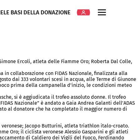
RE
LE BASI DELLA DONAZIONE
 Simone Ercoli, atleta delle Fiamme Oro; Roberta Dal Colle,
a in collaborazione con FIDAS Nazionale, finalizzata alla
to dai 333 volontari scesi in acqua, alle Terme di Giunone
 poco prima della campanella d’inizio, le condizioni meteo
sche, si è aggiudicata il trofeo assoluto donne. Il trofeo
eo “FIDAS Nazionale” è andato a Gaia Andrea Galanti dell’ADAS
cato al donatore che ha completato il maggior numero di
a veronese; Jacopo Butturini, atleta triathlon italo-croato.
me Oro; il ciclista veronese Alessio Gasparini e gli atleti
staccamento di Caldiero dei Vigili del Fuoco, Ferdinando