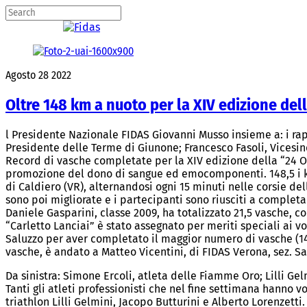
Agosto
28
2022
Oltre 148 km a nuoto per la XIV edizione dell
l Presidente Nazionale FIDAS Giovanni Musso insieme a: i rap
Presidente delle Terme di Giunone; Francesco Fasoli, Vicesind
Record di vasche completate per la XIV edizione della “24 Or
promozione del dono di sangue ed emocomponenti. 148,5 i km
di Caldiero (VR), alternandosi ogni 15 minuti nelle corsie d
sono poi migliorate e i partecipanti sono riusciti a completa
Daniele Gasparini, classe 2009, ha totalizzato 21,5 vasche, co
“Carletto Lanciai” è stato assegnato per meriti speciali ai v
Saluzzo per aver completato il maggior numero di vasche (14
vasche, è andato a Matteo Vicentini, di FIDAS Verona, sez. S
Da sinistra: Simone Ercoli, atleta delle Fiamme Oro; Lilli Gelm
Tanti gli atleti professionisti che nel fine settimana hanno vo
triathlon Lilli Gelmini, Jacopo Butturini e Alberto Lorenzett